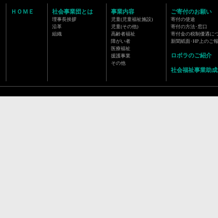
ＨＯＭＥ
社会事業団とは
事業内容
ご寄付のお願い
理事長挨拶
児童(児童福祉施設)
寄付の使途
沿革
児童(その他)
寄付の方法･窓口
組織
高齢者福祉
寄付金の税制優遇に
障がい者
新聞紙面･HP上のご
医療福祉
ロボラのご紹介
援護事業
その他
社会福祉事業助成