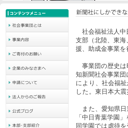
社会福祉法人中日
支部（北陸、東海
援、助成金事業を
事業団の歴史は昭
知新聞社会事業団
により、社会福祉
した。東日本大震
また、愛知県日
「中日青葉学園」
同学園では虐待を