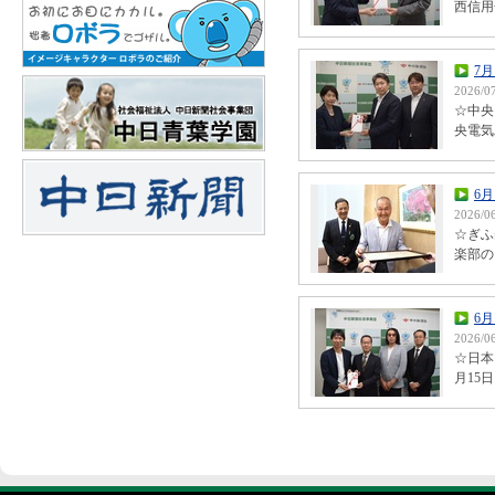
西信用
7
2026/0
☆中央
央電気
6
2026/0
☆ぎふ
楽部の
6
2026/0
☆日本
月15