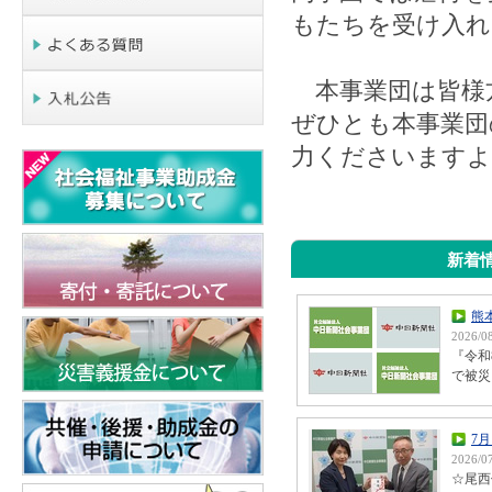
もたちを受け入れ
本事業団は皆様
ぜひとも本事業団
力くださいますよ
新着
熊
2026/0
『令和
で被災
7
2026/0
☆尾西